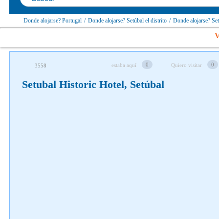
Donde alojarse? Portugal
/
Donde alojarse? Setúbal el distrito
/
Donde alojarse? Se
Síguenos en redes sociales
V
0
0
estaba aquí
Quiero visitar
3558
Setubal Historic Hotel, Setúbal