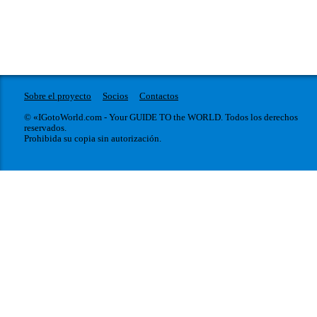
Sobre el proyecto
Socios
Contactos
© «IGotoWorld.com - Your GUIDE TO the WORLD. Todos los derechos
reservados.
Prohibida su copia sin autorización.