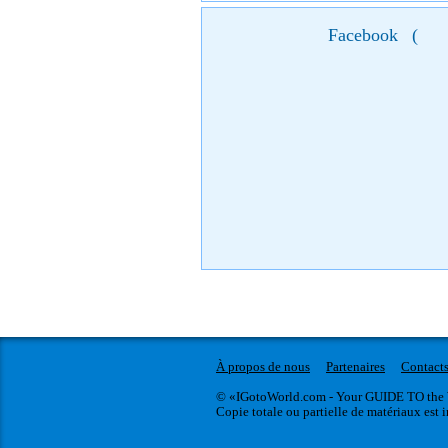
Facebook
(
À propos de nous
Partenaires
Contact
© «IGotoWorld.com - Your GUIDE TO the 
Copie totale ou partielle de matériaux est i