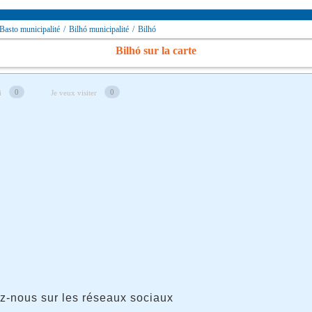
asto municipalité
/
Bilhó municipalité
/
Bilhó
Bilhó sur la carte
0
0
i
Je veux visiter
z-nous sur les réseaux sociaux