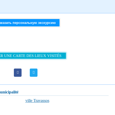
аказать персональную экскурсию
R UNE CARTE DES LIEUX VISITÉS
municipalité
ville Travassos