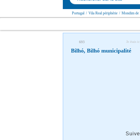
Portugal
/
Vila Real périphérie
/
Mondim de B
Je étais ic
693
Bilhó, Bilhó municipalité
Suive